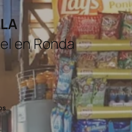
LLA
el en Ronda
os
.